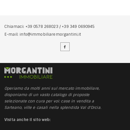
Chiamaci:
+39 0578 268023
/
+39 349 0690945
E-mail:
info@immobiliaremorgantini.it
Operiamo da molti anni sul mercato immobiliare,
disponiamo di un vasto catalogo di proposte
selezionate con cura per voi: case in vendita a
Sarteano, ville e casali nella splendida Val d'Orcia.
Visita anche il sito web: